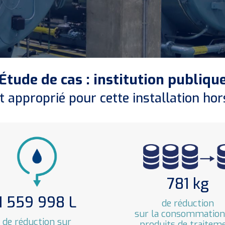
Étude de cas : institution publiqu
t approprié pour cette installation h
781 kg
1 559 998 L
de réduction
sur la consommation
de réduction sur
produits de traitem