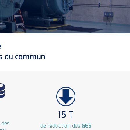
e
ors du commun
15 T
 des
de réduction des
GES
ent